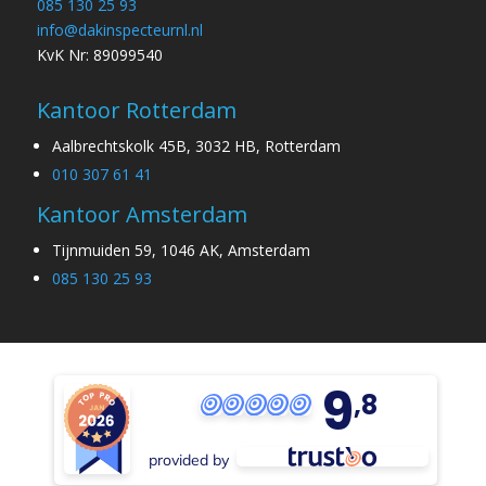
085 130 25 93
info@dakinspecteurnl.nl
KvK Nr: 89099540
Kantoor Rotterdam
Aalbrechtskolk 45B, 3032 HB, Rotterdam
010 307 61 41
Kantoor Amsterdam
Tijnmuiden 59, 1046 AK, Amsterdam
085 130 25 93
9
,8
provided by