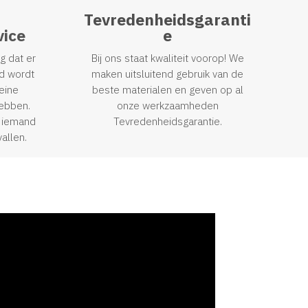
Tevredenheidsgaranti
ice
e
ng dat er
Bij ons staat kwaliteit voorop! We
d wordt
maken uitsluitend gebruik van de
eine
beste materialen en geven op al
hebben.
onze werkzaamheden
jd iemand
Tevredenheidsgarantie.
allen.