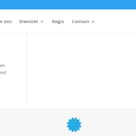
r ons
Diensten
Regio
Contact
een
eest
