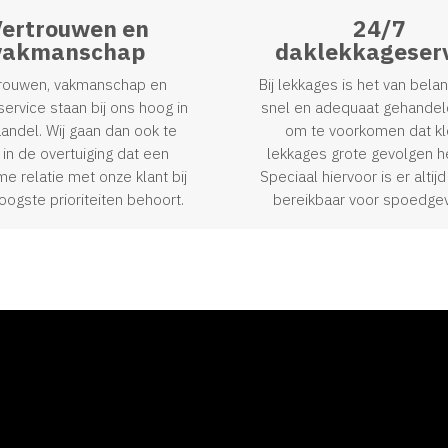
ertrouwen en
24/7
vakmanschap
daklekkageserv
rouwen, vakmanschap en
Bij lekkages is het van bela
service staan bij ons hoog in
snel en adequaat gehandel
aandel. Wij gaan dan ook te
om te voorkomen dat kl
 in de overtuiging dat een
lekkages grote gevolgen 
e relatie met onze klant bij
Speciaal hiervoor is er alti
oogste prioriteiten behoort.
bereikbaar voor spoedgev