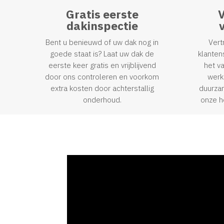
Gratis eerste
V
dakinspectie
Bent u benieuwd of uw dak nog in
Vert
goede staat is? Laat uw dak de
klanten
eerste keer gratis en vrijblijvend
het v
door ons controleren en voorkom
werk
extra kosten door achterstallig
duurzam
onderhoud.
onze h