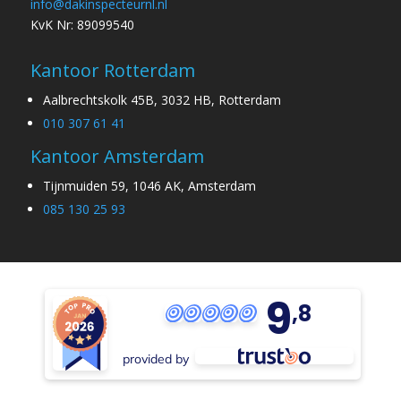
info@dakinspecteurnl.nl
KvK Nr: 89099540
Kantoor Rotterdam
Aalbrechtskolk 45B, 3032 HB, Rotterdam
010 307 61 41
Kantoor Amsterdam
Tijnmuiden 59, 1046 AK, Amsterdam
085 130 25 93
9
,8
provided by