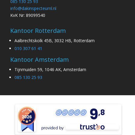
085 130 25 93
info@dakinspecteurnl.nl
KvK Nr: 89099540
Kantoor Rotterdam
Aalbrechtskolk 45B, 3032 HB, Rotterdam
010 307 61 41
Kantoor Amsterdam
Tijnmuiden 59, 1046 AK, Amsterdam
085 130 25 93
9
,8
provided by