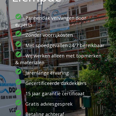
Pannendak vervangen door
experts
Zonder voorrijkosten
Met spoedgevallen 24/7 bereikbaar
Wij werken alleen met topmerken
& materialen
Jarenlange ervaring
Gecertificeerde dakdekkers
15 jaar garantie certificaat
Gratis adviesgesprek
Betaling achteraf