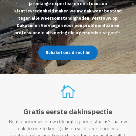
jarenlange expertise en een focus op
klanttevredenheid maken we uw dak weer bestand
tegen alle weersomstandigheden. Vertrouw op
Dakpannen Vervangen voor een probleemloze en
professionele uitvoering die u gemoedsrust geeft.
Schakel ons direct in!

Gratis eerste dakinspectie
Bent u benieuwd of uw dak nog in goede staat is? Laat uw
dak de eerste keer gratis en vrijblijvend door ons
controleren en voorkom extra kosten door achterstallig