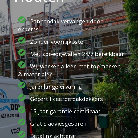
Pannendak vervangen door
experts
Zonder voorrijkosten
Met spoedgevallen 24/7 bereikbaar
Wij werken alleen met topmerken
& materialen
Jarenlange ervaring
Gecertificeerde dakdekkers
15 jaar garantie certificaat
Gratis adviesgesprek
Betaling achteraf